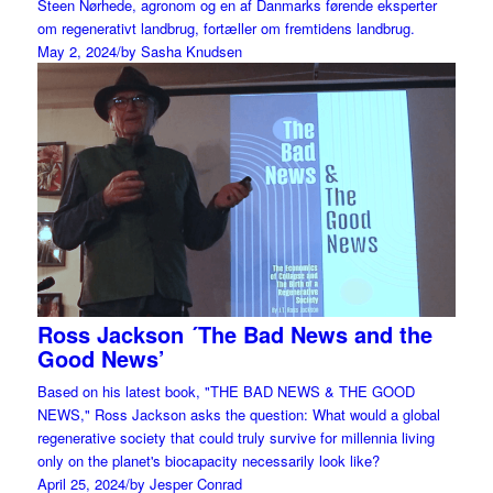
Steen Nørhede, agronom og en af Danmarks førende eksperter
om regenerativt landbrug, fortæller om fremtidens landbrug.
May 2, 2024
/
by Sasha Knudsen
Ross Jackson ´The Bad News and the
Good News’
Based on his latest book, "THE BAD NEWS & THE GOOD
NEWS," Ross Jackson asks the question: What would a global
regenerative society that could truly survive for millennia living
only on the planet's biocapacity necessarily look like?
April 25, 2024
/
by Jesper Conrad