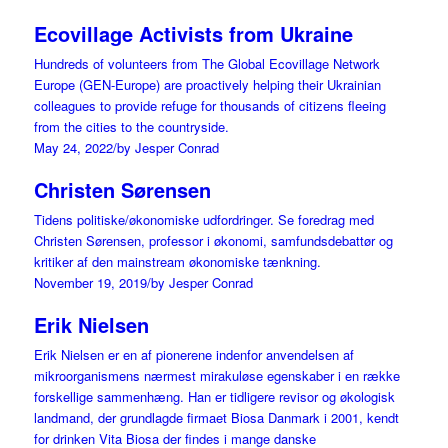
Ecovillage Activists from Ukraine
Hundreds of volunteers from The Global Ecovillage Network
Europe (GEN-Europe) are proactively helping their Ukrainian
colleagues to provide refuge for thousands of citizens fleeing
from the cities to the countryside.
May 24, 2022
/
by Jesper Conrad
Christen Sørensen
Tidens politiske/økonomiske udfordringer. Se foredrag med
Christen Sørensen, professor i økonomi, samfundsdebattør og
kritiker af den mainstream økonomiske tænkning.
November 19, 2019
/
by Jesper Conrad
Erik Nielsen
Erik Nielsen er en af pionerene indenfor anvendelsen af
mikroorganismens nærmest mirakuløse egenskaber i en række
forskellige sammenhæng. Han er tidligere revisor og økologisk
landmand, der grundlagde firmaet Biosa Danmark i 2001, kendt
for drinken Vita Biosa der findes i mange danske