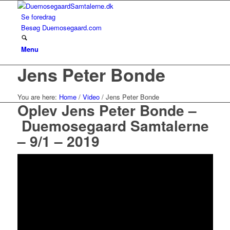
Se foredrag
Besøg Duemosegaard.com
Menu
Jens Peter Bonde
You are here:
Home
/
Video
/
Jens Peter Bonde
Oplev Jens Peter Bonde
–
Duemosegaard Samtalerne
– 9/1 – 2019