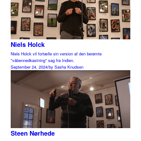
Niels Holck
Niels Holck vil fortælle sin version af den berømte
"våbennedkastning" sag fra Indien.
September 24, 2024
/
by Sasha Knudsen
Steen Nørhede