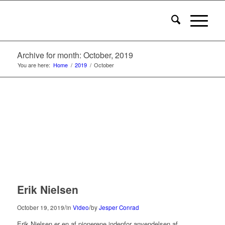
Archive for month: October, 2019
You are here:
Home
/
2019
/
October
Erik Nielsen
/
/
October 19, 2019
in
Video
by
Jesper Conrad
Erik Nielsen er en af pionerene indenfor anvendelsen af